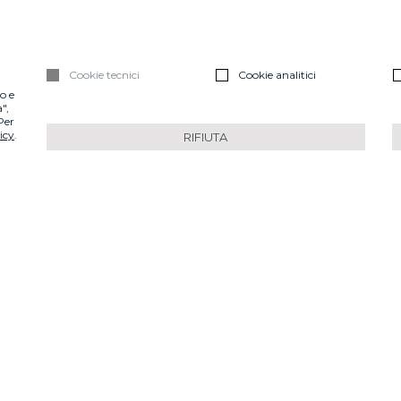
Cookie tecnici
Cookie analitici
o e
",
 Per
icy
.
RIFIUTA
IL COMITATO SCIENTIFICO
lute “I Flussi dell’Energia” iniziano con la visita energetica,
ui si stabiliscono la tipologia e la personalizzazione del pro
a da un Team di medici specializzati nelle diverse discipline oli
internazionale.