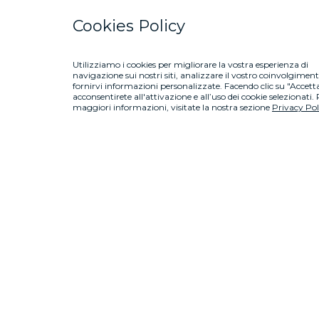
Cookies Policy
Utilizziamo i cookies per migliorare la vostra esperienza di
navigazione sui nostri siti, analizzare il vostro coinvolgiment
fornirvi informazioni personalizzate. Facendo clic su "Accetta
acconsentirete all'attivazione e all’uso dei cookie selezionati.
maggiori informazioni, visitate la nostra sezione
Privacy Pol
I Programmi Sa
indagine in c
viene effettuat