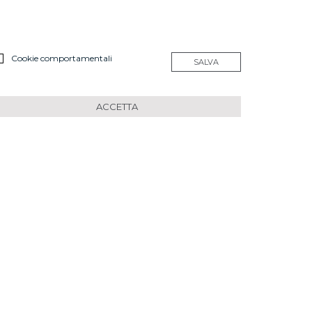
Cookie comportamentali
SALVA
ACCETTA
 un percorso di
gramma. Questa
stiche a livello