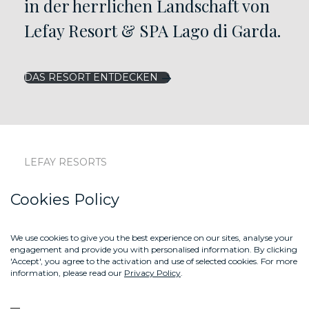
in der herrlichen Landschaft von
Lefay Resort & SPA Lago di Garda.
DAS RESORT ENTDECKEN
LEFAY RESORTS
LEFAY MAGAZINE
Cookies Policy
LEFAY SHOP
We use cookies to give you the best experience on our sites, analyse your
KONTAKTE
engagement and provide you with personalised information. By clicking
'Accept', you agree to the activation and use of selected cookies. For more
ABOUT US
information, please read our
Privacy Policy
.
GIFT BOX