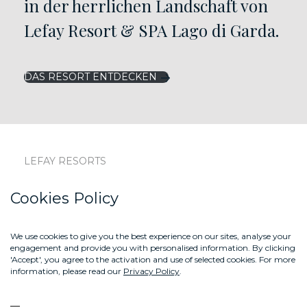
in der herrlichen Landschaft von
Lefay Resort & SPA Lago di Garda.
DAS RESORT ENTDECKEN
LEFAY RESORTS
LEFAY MAGAZINE
Cookies Policy
LEFAY SHOP
We use cookies to give you the best experience on our sites, analyse your
KONTAKTE
engagement and provide you with personalised information. By clicking
'Accept', you agree to the activation and use of selected cookies. For more
ABOUT US
information, please read our
Privacy Policy
.
GIFT BOX